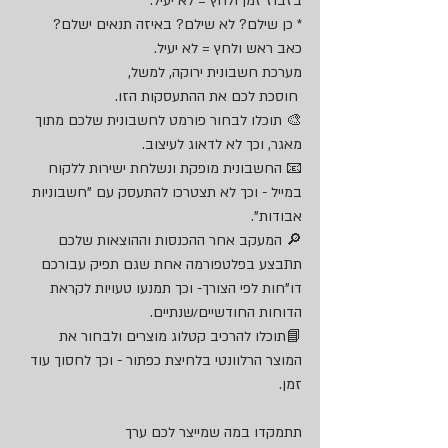
בזבוז זמן ולחץ = לא יעיל.
* כן שילם? לא שילם? באיזה תנאים ישלם? 
כאב ראש ולחץ = לא יעיל.
מערכת חשבונית ירוקה, למשל,
 חוסכת לכם את ההתעסקות הזו.
🎨 תוכלו לבחור פורמט לחשבונית שלכם מתוך 
מאגר, וכך לא לדאוג לעיצוב.
📧 החשבונית מופקת ונשלחת ישירות ללקוח 
במייל - וכך לא תצטרכו להתעסק עם "חשבוניות 
אבודות".
🔎 המעקב אחר ההכנסות וההוצאות שלכם 
תתבצע בפלטפורמה אחת שגם תפיק עבורכם 
דו"חות לפי הצורך- וכך תמנעו טעויות לקראת 
הדוחות החודשיים/שנתיים. 
📘תוכלו להרכיב קטלוג מוצרים ולבחור את 
המוצר הרלוונטי בלחיצת כפתור - וכך לחסוך עוד 
זמן.
תתמקדו במה שמייצר לכם ערך