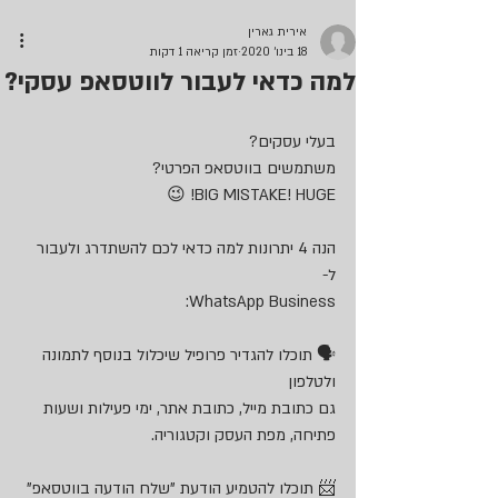
אירית גארין
18 בינו׳ 2020
זמן קריאה 1 דקות
למה כדאי לעבור לווטסאפ עסקי?
בעלי עסקים?
משתמשים בווטסאפ הפרטי?
BIG MISTAKE! HUGE! 😉
הנה 4 יתרונות למה כדאי לכם להשתדרג ולעבור 
ל-
WhatsApp Business:
🗣 תוכלו להגדיר פרופיל שיכלול בנוסף לתמונה 
ולטלפון
גם כתובת מייל, כתובת אתר, ימי פעילות ושעות 
פתיחה, מפת העסק וקטגוריה.
📨 תוכלו להטמיע הודעת "שלח הודעה בווטסאפ" 