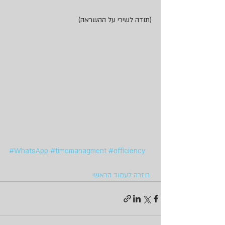
(תודה לשירי על ההשראה)
#WhatsApp
#timemanagment
#officiency
חזרה לעמוד הראשי