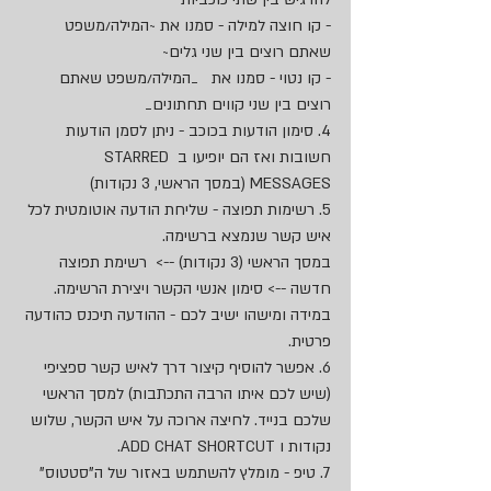
- קו חוצה למילה - סמנו את ~המילה/משפט 
שאתם רוצים בין שני גלים~
- קו נטוי - סמנו את   _המילה/משפט שאתם 
רוצים בין שני קווים תחתונים_
4. סימון הודעות בכוכב - ניתן לסמן הודעות 
חשובות ואז הם יופיעו ב STARRED 
MESSAGES (במסך הראשי, 3 נקודות)
5. רשימות תפוצה - שליחת הודעה אוטומטית לכל 
איש קשר שנמצא ברשימה. 
במסך הראשי (3 נקודות) -->  רשימת תפוצה 
חדשה --> סימון אנשי הקשר ויצירת הרשימה.
במידה ומישהו ישיב לכם - ההודעה תיכנס כהודעה 
פרטית.
6. אפשר להוסיף קיצור דרך לאיש קשר ספציפי 
(שיש לכם איתו הרבה התכתבות) למסך הראשי 
שלכם בנייד. לחיצה ארוכה על איש הקשר, שלוש 
נקודות ו ADD CHAT SHORTCUT.
7. טיפ - מומלץ להשתמש באזור של ה"סטטוס" 