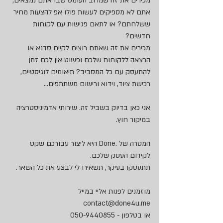
מכירים את זה שמרוב העומס שבו אתם נמצאים, 
אתם לא מספיקים לעשות פולו אפ להצעות מחיר 
ששלחתם? או לתאם פגישות עם לקוחות 
חדשים?
מכירים את זה שאתם רוצים לקיים סדנא או 
הרצאה ללקוחות שלכם ופשוט אין לכם זמן 
להתעסק עם כל המסביב? תיאומים לוגיסטיים, 
רכישת ציוד, וידוא ורישום משתתפים... 
אני כאן בדיוק בשביל זה. שירותי אדמיניסטרציה 
במיקור חוץ. 
המטרה של .Done היא ליצור עבורכם שקט 
לקידום העסק שלכם.
תתעסקו בעיקר, תשאירו לי לבצע את כל השאר. 
מוזמנים לפנות אליי במייל 
contact@done4u.me
או בטלפון - 050-9440855 