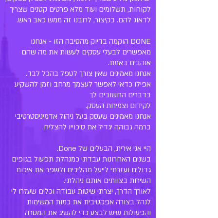
לקוחות, תשלומים ועוד מלא פרטים קטנים שצריך
לדאוג להם. בקיצור, לרובנו זה ממש כאב ראש.
DONE הוקמה בדיוק מהסיבה הזו - אנחנו
מאפשרים לבעלי עסקים לעשות את מה שהם
אוהבים באמת.
אנחנו מאמינים שאין צורך לטפל בהכל לבד.
אפילו כדאי לאפשר לעצמך מרחב וזמן להשקיע
בדברים החשובים לך
לקידום וצמיחת העסק.
אנחנו מאמינים שעסק בעל ניהול אדמיניסטרטיבי
ברמה גבוהה יגדיל את סיכוייו להצליח.
היי אני אירית, הבעלים של Done.
בשנים האחרונות עבדתי כמנהלת תפעול בגופים
גדולים ועזרתי לייעל תהליכים ולשפר את איכות
השירות בצוותים אותם ניהלתי.
לאורך הדרך, יצרתי שיטות עבודה וכלים שעזרו לי
לנהל בצורה אפקטיבית את כמות המשימות
והפעולות שיש לבצע כדי להשיג את המטרה